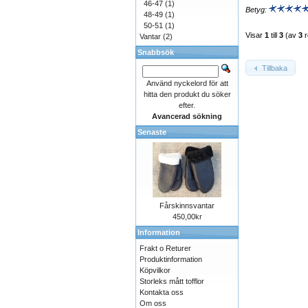
46-47
(1)
Betyg:
48-49
(1)
50-51
(1)
Visar
1
till
3
(av
3
r
Vantar
(2)
Snabbsök
Tillbaka
Använd nyckelord för att
hitta den produkt du söker
efter.
Avancerad sökning
Senaste
Fårskinnsvantar
450,00kr
Information
Frakt o Returer
Produktinformation
Köpvilkor
Storleks mått tofflor
Kontakta oss
Om oss