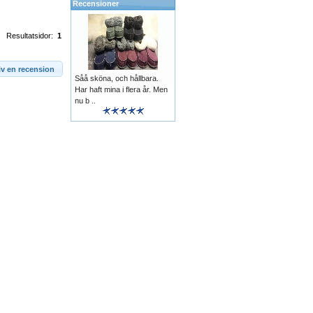
Recensioner
Resultatsidor:
1
iv en recension
Såå sköna, och hållbara.
Har haft mina i flera år. Men
nu b ..