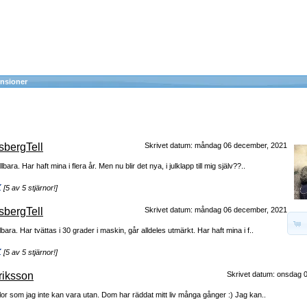
nsioner
sbergTell
Skrivet datum: måndag 06 december, 2021
ara. Har haft mina i flera år. Men nu blir det nya, i julklapp till mig själv??..
[5 av 5 stjärnor!]
sbergTell
Skrivet datum: måndag 06 december, 2021
bara. Har tvättas i 30 grader i maskin, går alldeles utmärkt. Har haft mina i f..
[5 av 5 stjärnor!]
riksson
Skrivet datum: onsdag 
flor som jag inte kan vara utan. Dom har räddat mitt liv många gånger :) Jag kan..