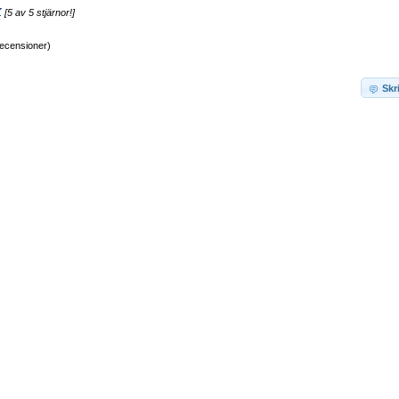
[5 av 5 stjärnor!]
ecensioner)
Skr