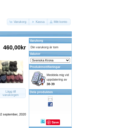
Varukorg
Kassa
Mitt konto
Varukorg
460,00kr
Din varukorg är tom
Valutor
Produktnotifieringar
Meddela mig vid
uppdatering av
38-39
Lägg till
Dela produkten
varukorgen
02 september, 2020
Save