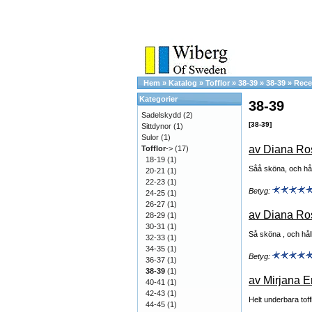
Hem
»
Katalog
»
Tofflor
»
38-39
»
38-39
»
Rece
Kategorier
38-39
Sadelskydd
(2)
[38-39]
Sittdynor
(1)
Sulor
(1)
av Diana Ro
Tofflor
->
(17)
18-19
(1)
Såå sköna, och hållb
20-21
(1)
22-23
(1)
Betyg:
24-25
(1)
26-27
(1)
av Diana Ro
28-29
(1)
30-31
(1)
Så sköna , och håll
32-33
(1)
34-35
(1)
Betyg:
36-37
(1)
38-39
(1)
av Mirjana E
40-41
(1)
42-43
(1)
Helt underbara tof
44-45
(1)