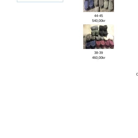
44-45
540,00kr
38-39
460,00kr
C