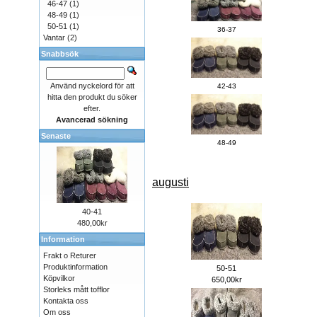
46-47
(1)
48-49
(1)
50-51
(1)
36-37
Vantar
(2)
Snabbsök
Använd nyckelord för att
42-43
hitta den produkt du söker
efter.
Avancerad sökning
Senaste
48-49
augusti
40-41
480,00kr
Information
Frakt o Returer
Produktinformation
50-51
Köpvilkor
650,00kr
Storleks mått tofflor
Kontakta oss
Om oss