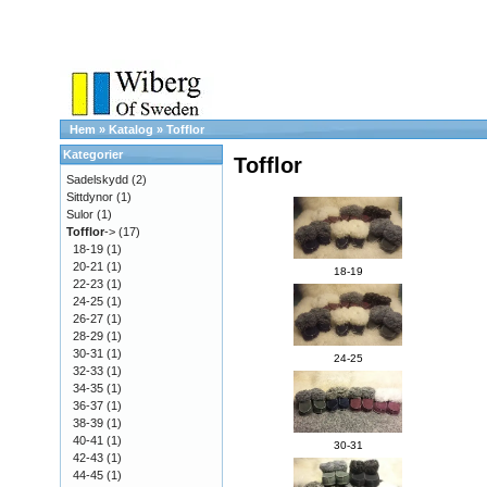
Hem
»
Katalog
»
Tofflor
Kategorier
Tofflor
Sadelskydd
(2)
Sittdynor
(1)
Sulor
(1)
Tofflor
->
(17)
18-19
(1)
20-21
(1)
18-19
22-23
(1)
24-25
(1)
26-27
(1)
28-29
(1)
30-31
(1)
24-25
32-33
(1)
34-35
(1)
36-37
(1)
38-39
(1)
40-41
(1)
30-31
42-43
(1)
44-45
(1)