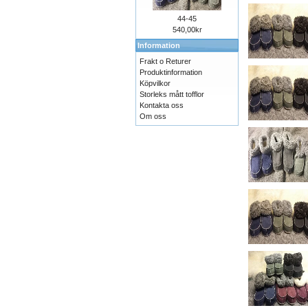
44-45
540,00kr
Information
Frakt o Returer
Produktinformation
Köpvilkor
Storleks mått tofflor
Kontakta oss
Om oss