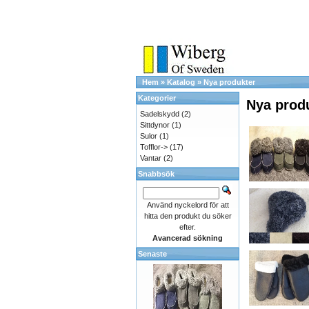
Hem
»
Katalog
»
Nya produkter
Kategorier
Nya prod
Sadelskydd
(2)
Sittdynor
(1)
Sulor
(1)
Tofflor->
(17)
Vantar
(2)
Snabbsök
Använd nyckelord för att
hitta den produkt du söker
efter.
Avancerad sökning
Senaste