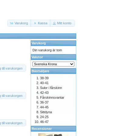
Varukorg
Kassa
Mitt konto
Varukorg
Din varukorg är tom
Valutor
 till varukorgen
Bästsäljare
38-39
40-41
Sulor i fårskinn
42-43
 till varukorgen
Fårskinnsvantar
36-37
44-45
Sittdyna
24-25
46-47
 till varukorgen
Recensioner