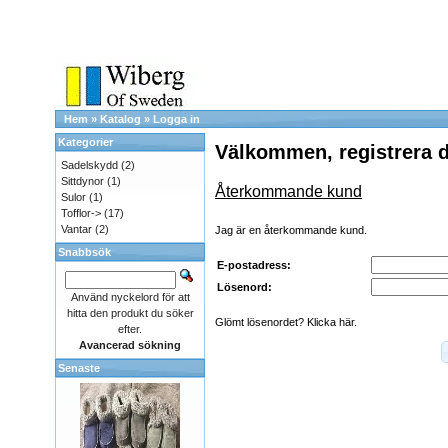
Hem
»
Katalog
»
Logga in
Kategorier
Välkommen, registrera d
Sadelskydd
(2)
Sittdynor
(1)
Återkommande kund
Sulor
(1)
Tofflor->
(17)
Vantar
(2)
Jag är en återkommande kund.
Snabbsök
E-postadress:
Lösenord:
Använd nyckelord för att
hitta den produkt du söker
Glömt lösenordet? Klicka här.
efter.
Avancerad sökning
Senaste