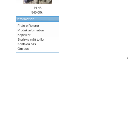
44-45
540,00kr
Information
Frakt o Returer
Produktinformation
Köpvilkor
Storleks mått tofflor
Kontakta oss
Om oss
C