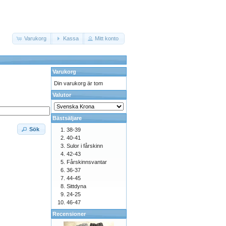
Varukorg
Kassa
Mitt konto
Varukorg
Din varukorg är tom
Valutor
Bästsäljare
Sök
38-39
40-41
Sulor i fårskinn
42-43
Fårskinnsvantar
36-37
44-45
Sittdyna
24-25
46-47
Recensioner