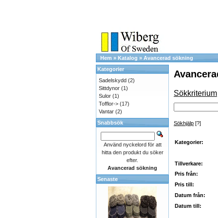
Hem
»
Katalog
»
Avancerad sökning
Kategorier
Avancera
Sadelskydd
(2)
Sittdynor
(1)
Sökkriterium
Sulor
(1)
Tofflor->
(17)
Vantar
(2)
Snabbsök
Sökhjälp
[?]
Kategorier:
Använd nyckelord för att
hitta den produkt du söker
efter.
Tillverkare:
Avancerad sökning
Pris från:
Senaste
Pris till:
Datum från:
Datum till: