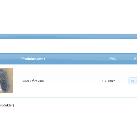
Produktnamn+
Pris
K
Sulor i fårskinn
150,00kr
rodukter)