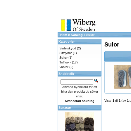
Hem
»
Katalog
»
Sulor
Kategorier
Sulor
Sadelskydd
(2)
Sittdynor
(1)
Sulor
(1)
Tofflor->
(17)
Vantar
(2)
Snabbsök
Använd nyckelord för att
hitta den produkt du söker
efter.
Visar
1
till
1
(av
1
p
Avancerad sökning
Senaste