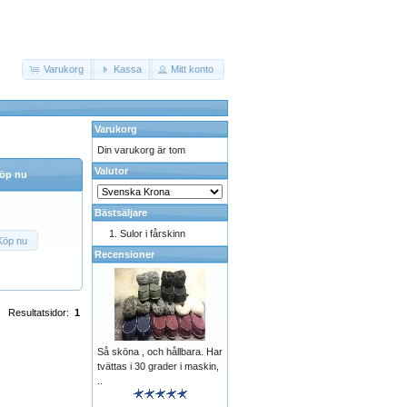
Varukorg
Kassa
Mitt konto
Varukorg
Din varukorg är tom
Valutor
öp nu
Bästsäljare
Sulor i fårskinn
Köp nu
Recensioner
Resultatsidor:
1
Så sköna , och hållbara. Har
tvättas i 30 grader i maskin,
..