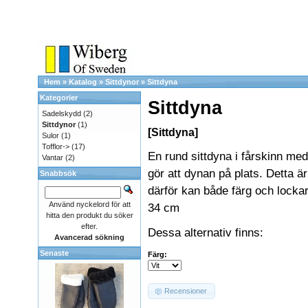
Hem
»
Katalog
»
Sittdynor
»
Sittdyna
Kategorier
Sittdyna
Sadelskydd
(2)
Sittdynor
(1)
[Sittdyna]
Sulor
(1)
Tofflor->
(17)
En rund sittdyna i fårskinn me
Vantar
(2)
gör att dynan på plats. Detta är
Snabbsök
därför kan både färg och lockar
Använd nyckelord för att
34 cm
hitta den produkt du söker
efter.
Dessa alternativ finns:
Avancerad sökning
Senaste
Färg:
Recensioner