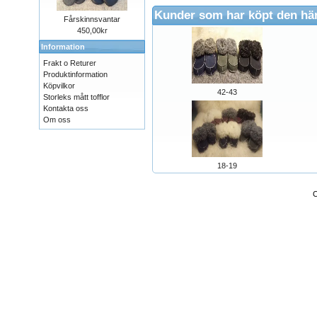
Kunder som har köpt den hä
Fårskinnsvantar
450,00kr
Information
Frakt o Returer
Produktinformation
Köpvilkor
42-43
Storleks mått tofflor
Kontakta oss
Om oss
18-19
C