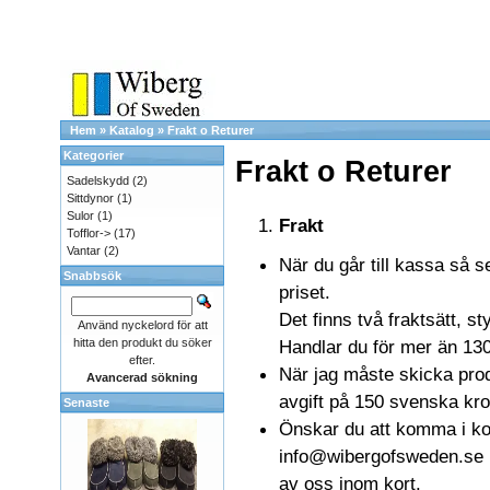
Hem
»
Katalog
»
Frakt o Returer
Kategorier
Frakt o Returer
Sadelskydd
(2)
Sittdynor
(1)
Sulor
(1)
Frakt
Tofflor->
(17)
Vantar
(2)
När du går till kassa så s
Snabbsök
priset.
Det finns två fraktsätt, st
Använd nyckelord för att
hitta den produkt du söker
Handlar du för mer än 1300 
efter.
När jag måste skicka pro
Avancerad sökning
avgift på 150 svenska kro
Senaste
Önskar du att komma i kon
info@wibergofsweden.se me
av oss inom kort.