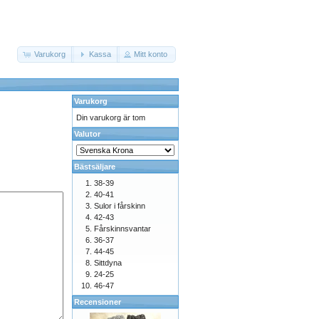
Varukorg
Kassa
Mitt konto
Varukorg
Din varukorg är tom
Valutor
Bästsäljare
38-39
40-41
Sulor i fårskinn
42-43
Fårskinnsvantar
36-37
44-45
Sittdyna
24-25
46-47
Recensioner