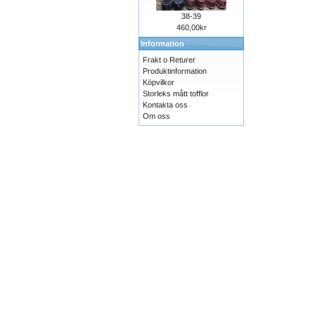
38-39
460,00kr
Information
Frakt o Returer
Produktinformation
Köpvilkor
Storleks mått tofflor
Kontakta oss
Om oss