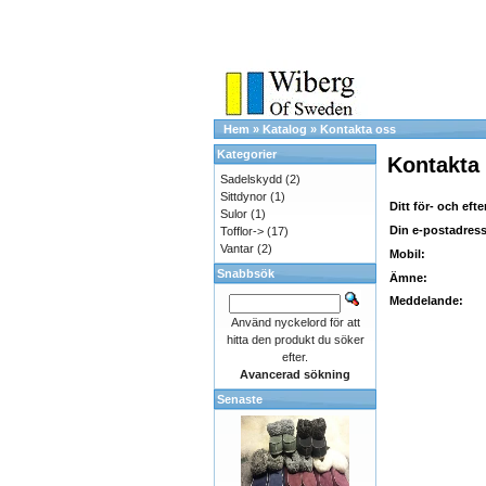
Hem
»
Katalog
»
Kontakta oss
Kategorier
Kontakta
Sadelskydd
(2)
Sittdynor
(1)
Ditt för- och eft
Sulor
(1)
Din e-postadress
Tofflor->
(17)
Vantar
(2)
Mobil:
Snabbsök
Ämne:
Meddelande:
Använd nyckelord för att
hitta den produkt du söker
efter.
Avancerad sökning
Senaste