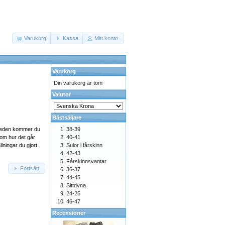
Varukorg
Kassa
Mitt konto
Varukorg
Din varukorg är tom
Valutor
Bästsäljare
weden kommer du
38-39
om hur det går
40-41
llningar du gjort
Sulor i fårskinn
42-43
Fårskinnsvantar
Fortsätt
36-37
44-45
Sittdyna
24-25
46-47
Recensioner