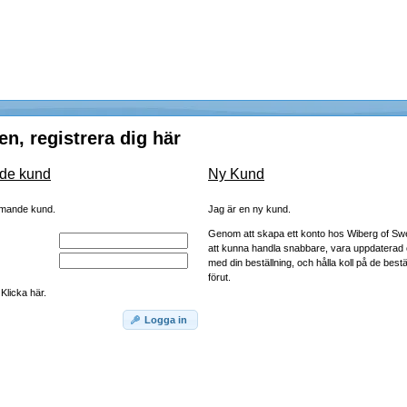
, registrera dig här
de kund
Ny Kund
mmande kund.
Jag är en ny kund.
Genom att skapa ett konto hos Wiberg of S
att kunna handla snabbare, vara uppdaterad 
med din beställning, och hålla koll på de bestä
förut.
Klicka här.
Logga in