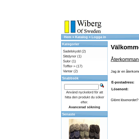
Hem
»
Katalog
»
Logga in
Kategorier
Välkommen
Sadelskydd
(2)
Sittdynor
(1)
Återkomman
Sulor
(1)
Tofflor->
(17)
Vantar
(2)
Jag är en återko
Snabbsök
E-postadress:
Lösenord:
Använd nyckelord för att
hitta den produkt du söker
Glömt lösenordet? 
efter.
Avancerad sökning
Senaste