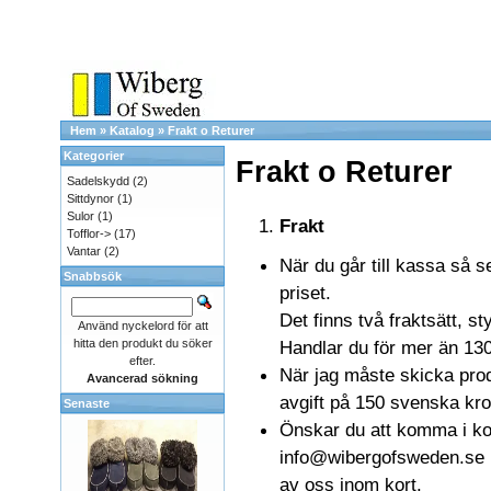
Hem
»
Katalog
»
Frakt o Returer
Kategorier
Frakt o Returer
Sadelskydd
(2)
Sittdynor
(1)
Sulor
(1)
Frakt
Tofflor->
(17)
Vantar
(2)
När du går till kassa så s
Snabbsök
priset.
Det finns två fraktsätt, st
Använd nyckelord för att
hitta den produkt du söker
Handlar du för mer än 1300 
efter.
När jag måste skicka pro
Avancerad sökning
avgift på 150 svenska kro
Senaste
Önskar du att komma i kon
info@wibergofsweden.se me
av oss inom kort.