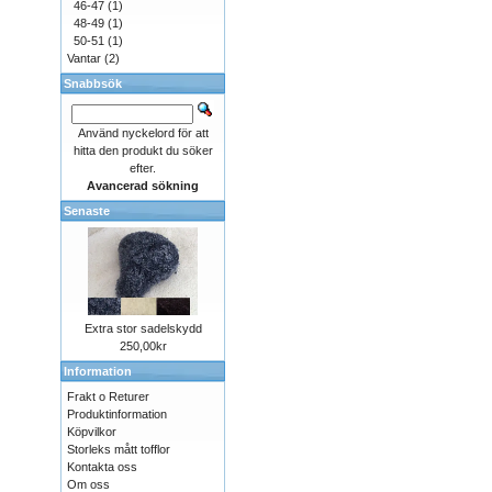
46-47
(1)
48-49
(1)
50-51
(1)
Vantar
(2)
Snabbsök
Använd nyckelord för att
hitta den produkt du söker
efter.
Avancerad sökning
Senaste
Extra stor sadelskydd
250,00kr
Information
Frakt o Returer
Produktinformation
Köpvilkor
Storleks mått tofflor
Kontakta oss
Om oss