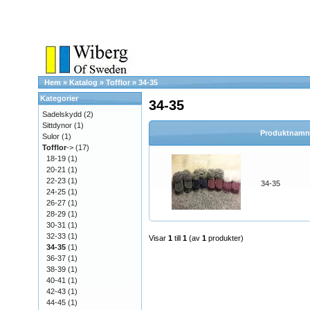
Hem
»
Katalog
»
Tofflor
»
34-35
Kategorier
34-35
Sadelskydd
(2)
Sittdynor
(1)
Produktnamn
Sulor
(1)
Tofflor
->
(17)
18-19
(1)
20-21
(1)
22-23
(1)
34-35
24-25
(1)
26-27
(1)
28-29
(1)
30-31
(1)
32-33
(1)
Visar
1
till
1
(av
1
produkter)
34-35
(1)
36-37
(1)
38-39
(1)
40-41
(1)
42-43
(1)
44-45
(1)