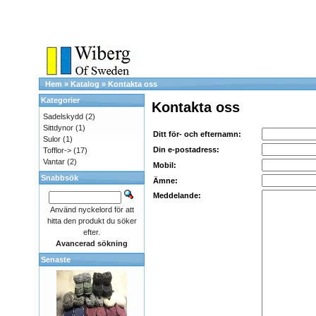
Hem
»
Katalog
»
Kontakta oss
Kategorier
Kontakta oss
Sadelskydd
(2)
Sittdynor
(1)
Ditt för- och efternamn:
Sulor
(1)
Din e-postadress:
Tofflor->
(17)
Vantar
(2)
Mobil:
Snabbsök
Ämne:
Meddelande:
Använd nyckelord för att
hitta den produkt du söker
efter.
Avancerad sökning
Senaste