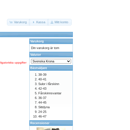
Varukorg
Kassa
Mitt konto
Varukorg
Din varukorg är tom
Valutor
ligatoriska uppgifter
Bästsäljare
38-39
40-41
Sulor i fårskinn
42-43
Fårskinnsvantar
36-37
44-45
Sittdyna
24-25
46-47
Recensioner