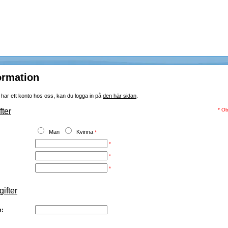
ormation
ar ett konto hos oss, kan du logga in på
den här sidan
.
ter
* Ob
Man
Kvinna
*
*
*
*
ifter
n: