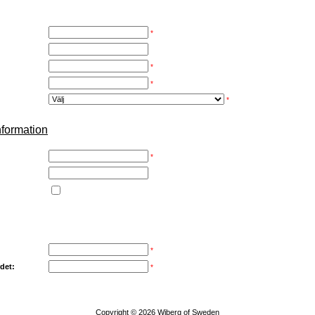
*
*
*
*
nformation
*
*
det:
*
Copyright © 2026
Wiberg of Sweden