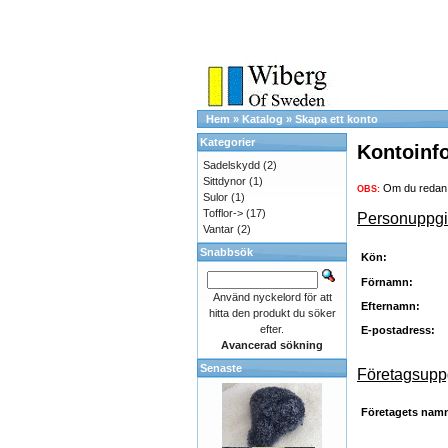
Hem
»
Katalog
»
Skapa ett konto
Kategorier
Kontoinf
Sadelskydd
(2)
Sittdynor
(1)
Om du redan h
OBS:
Sulor
(1)
Tofflor->
(17)
Personuppgif
Vantar
(2)
Snabbsök
Kön:
Förnamn:
Använd nyckelord för att
Efternamn:
hitta den produkt du söker
efter.
E-postadress:
Avancerad sökning
Senaste
Företagsuppg
Företagets nam