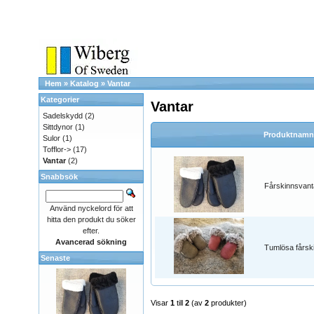
Hem
»
Katalog
»
Vantar
Kategorier
Vantar
Sadelskydd
(2)
Sittdynor
(1)
Produktnamn
Sulor
(1)
Tofflor->
(17)
Vantar
(2)
Snabbsök
Fårskinnsvant
Använd nyckelord för att
hitta den produkt du söker
efter.
Avancerad sökning
Tumlösa fårsk
Senaste
Visar
1
till
2
(av
2
produkter)