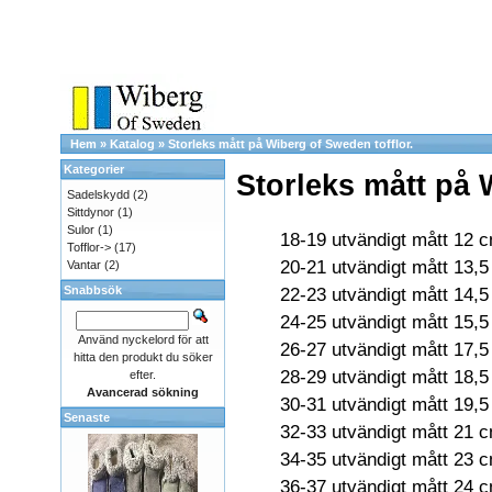
Hem
»
Katalog
»
Storleks mått på Wiberg of Sweden tofflor.
Kategorier
Storleks mått på 
Sadelskydd
(2)
Sittdynor
(1)
Sulor
(1)
18-19 utvändigt mått 12 
Tofflor->
(17)
20-21 utvändigt mått 13,5
Vantar
(2)
Snabbsök
22-23 utvändigt mått 14,5
24-25 utvändigt mått 15,5
Använd nyckelord för att
26-27 utvändigt mått 17,
hitta den produkt du söker
28-29 utvändigt mått 18,5
efter.
Avancerad sökning
30-31 utvändigt mått 19,5
Senaste
32-33 utvändigt mått 21 
34-35 utvändigt mått 23 
36-37 utvändigt mått 24 