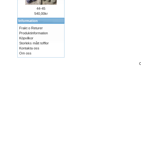
44-45
540,00kr
Information
Frakt o Returer
Produktinformation
Köpvilkor
Storleks mått tofflor
Kontakta oss
Om oss
C