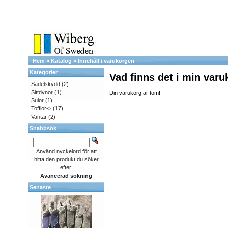
Hem
»
Katalog
»
Innehåll i varukorgen
Kategorier
Vad finns det i min var
Sadelskydd
(2)
Sittdynor
(1)
Din varukorg är tom!
Sulor
(1)
Tofflor->
(17)
Vantar
(2)
Snabbsök
Använd nyckelord för att
hitta den produkt du söker
efter.
Avancerad sökning
Senaste