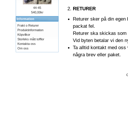
RETURER
44-45
540,00kr
Returer sker på din egen 
Information
packat fel.
Frakt o Returer
Produktinformation
Returer ska skickas som b
Köpvilkor
Storleks mått tofflor
Vid byten betalar vi den ny
Kontakta oss
Ta alltid kontakt med oss
Om oss
några brev eller paket.
C