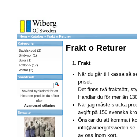
Hem
»
Katalog
»
Frakt o Returer
Kategorier
Frakt o Returer
Sadelskydd
(2)
Sittdynor
(1)
Sulor
(1)
Frakt
Tofflor->
(17)
Vantar
(2)
När du går till kassa så s
Snabbsök
priset.
Det finns två fraktsätt, st
Använd nyckelord för att
hitta den produkt du söker
Handlar du för mer än 1300 
efter.
När jag måste skicka pro
Avancerad sökning
avgift på 150 svenska kro
Senaste
Önskar du att komma i kon
info@wibergofsweden.se me
av oss inom kort.