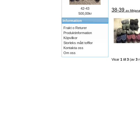
42-43
38-39
av Mirjan
500,00kr
Information
Frakt o Returer
Produktinformation
Köpvilkor
Storleks mått tofflor
Kontakta oss
Om oss
Visar
1
till
3
(av
3
r