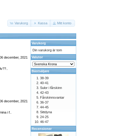
Varukorg
Kassa
Mitt konto
Varukorg
Din varukorg är tom
Valutor
 06 december, 2021
lv??..
Bästsäljare
38-39
40-41
Sulor i fårskinn
42-43
Fårskinnsvantar
 06 december, 2021
36-37
44-45
Sittdyna
ina i f..
24-25
46-47
Recensioner