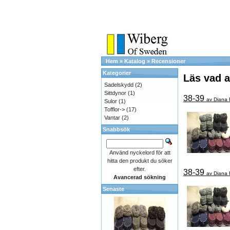
Hem
»
Katalog
»
Recensioner
Kategorier
Läs vad a
Sadelskydd
(2)
Sittdynor
(1)
38-39
av Diana 
Sulor
(1)
Tofflor->
(17)
Vantar
(2)
Snabbsök
Använd nyckelord för att
hitta den produkt du söker
efter.
38-39
av Diana 
Avancerad sökning
Senaste