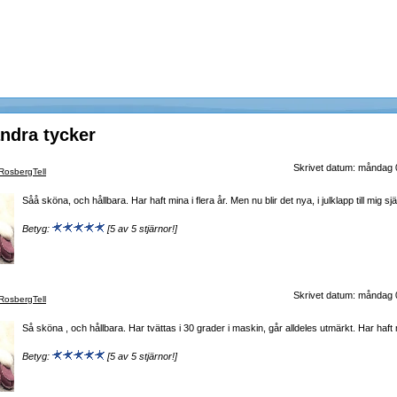
ndra tycker
Skrivet datum: måndag
RosbergTell
Såå sköna, och hållbara. Har haft mina i flera år. Men nu blir det nya, i julklapp till mig sjä
Betyg:
[5 av 5 stjärnor!]
Skrivet datum: måndag
RosbergTell
Så sköna , och hållbara. Har tvättas i 30 grader i maskin, går alldeles utmärkt. Har haft m
Betyg:
[5 av 5 stjärnor!]