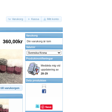
Varukorg
Kassa
Mitt konto
Varukorg
360,00kr
Din varukorg är tom
Valutor
Produktnotifieringar
Meddela mig vid
uppdatering av
28-29
Dela produkten
till varukorgen
Save