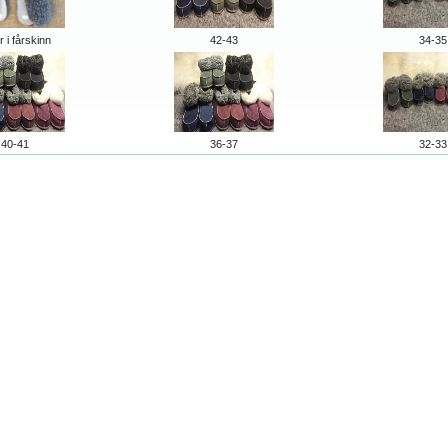
r i fårskinn
42-43
34-35
40-41
36-37
32-33