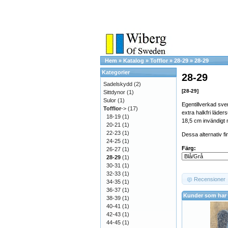
Hem
»
Katalog
»
Tofflor
»
28-29
»
28-29
Kategorier
28-29
Sadelskydd
(2)
[28-29]
Sittdynor
(1)
Sulor
(1)
Egentillverkad sve
Tofflor
->
(17)
extra halkfri läders
18-19
(1)
18,5 cm invändigt 
20-21
(1)
22-23
(1)
Dessa alternativ fi
24-25
(1)
Färg:
26-27
(1)
28-29
(1)
30-31
(1)
32-33
(1)
Recensioner
34-35
(1)
36-37
(1)
Kunder som har 
38-39
(1)
40-41
(1)
42-43
(1)
44-45
(1)