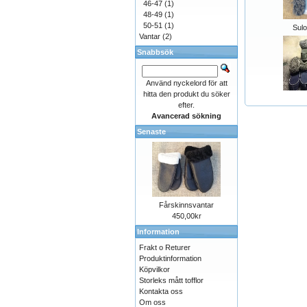
46-47
(1)
48-49
(1)
50-51
(1)
Sulo
Vantar
(2)
Snabbsök
Använd nyckelord för att
hitta den produkt du söker
efter.
Avancerad sökning
Senaste
Fårskinnsvantar
450,00kr
Information
Frakt o Returer
Produktinformation
Köpvilkor
Storleks mått tofflor
Kontakta oss
Om oss