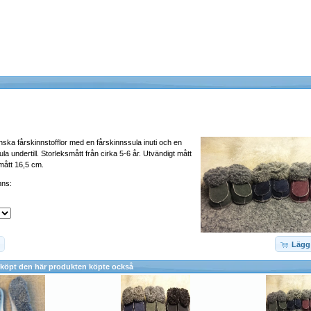
nska fårskinnstofflor med en fårskinnssula inuti och en
ula undertill. Storleksmått från cirka 5-6 år. Utvändigt mått
mått 16,5 cm.
nns:
Lägg 
köpt den här produkten köpte också