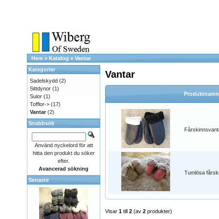
Hem
»
Katalog
»
Vantar
Kategorier
Vantar
Sadelskydd
(2)
Sittdynor
(1)
Produktnamn
Sulor
(1)
Tofflor->
(17)
Vantar
(2)
Snabbsök
Fårskinnsvant
Använd nyckelord för att
hitta den produkt du söker
efter.
Avancerad sökning
Tumlösa fårsk
Senaste
Visar
1
till
2
(av
2
produkter)