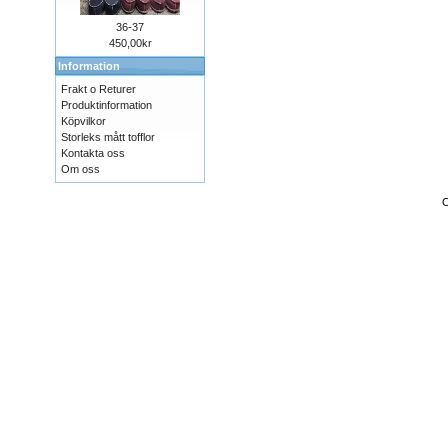
36-37
450,00kr
Information
Frakt o Returer
Produktinformation
Köpvilkor
Storleks mått tofflor
Kontakta oss
Om oss
C