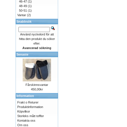
46-47
(1)
48-49
(1)
50-51
(1)
Vantar
(2)
Snabbsök
Använd nyckelord för att
hitta den produkt du söker
efter.
Avancerad sökning
Senaste
Fårskinnsvantar
450,00kr
Information
Frakt o Returer
Produktinformation
Köpvilkor
Storleks mått tofflor
Kontakta oss
Om oss