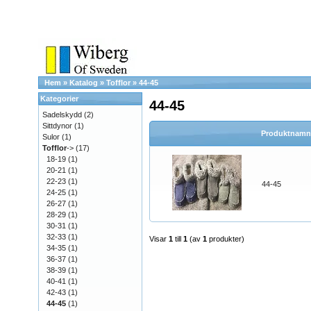
Hem
»
Katalog
»
Tofflor
»
44-45
Kategorier
44-45
Sadelskydd
(2)
Sittdynor
(1)
Produktnamn
Sulor
(1)
Tofflor
->
(17)
18-19
(1)
20-21
(1)
22-23
(1)
44-45
24-25
(1)
26-27
(1)
28-29
(1)
30-31
(1)
32-33
(1)
Visar
1
till
1
(av
1
produkter)
34-35
(1)
36-37
(1)
38-39
(1)
40-41
(1)
42-43
(1)
44-45
(1)