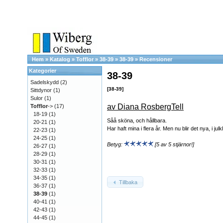
Hem
»
Katalog
»
Tofflor
»
38-39
»
38-39
»
Recensioner
Kategorier
38-39
Sadelskydd
(2)
[38-39]
Sittdynor
(1)
Sulor
(1)
av Diana RosbergTell
Tofflor
->
(17)
18-19
(1)
Såå sköna, och hållbara.
20-21
(1)
Har haft mina i flera år. Men nu blir det nya, i julk
22-23
(1)
24-25
(1)
Betyg:
[5 av 5 stjärnor!]
26-27
(1)
28-29
(1)
30-31
(1)
32-33
(1)
34-35
(1)
Tillbaka
36-37
(1)
38-39
(1)
40-41
(1)
42-43
(1)
44-45
(1)