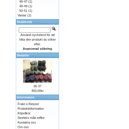
46-47
(1)
48-49
(1)
50-51
(1)
Vantar
(2)
Snabbsök
Använd nyckelord för att
hitta den produkt du söker
efter.
Avancerad sökning
Senaste
36-37
450,00kr
Information
Frakt o Returer
Produktinformation
Köpvilkor
Storleks mått tofflor
Kontakta oss
Om oss