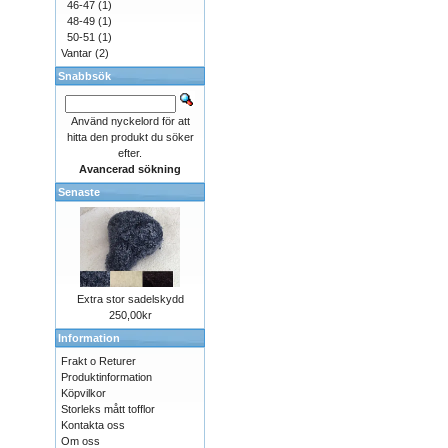
46-47
(1)
48-49
(1)
50-51
(1)
Vantar
(2)
Snabbsök
Använd nyckelord för att
hitta den produkt du söker
efter.
Avancerad sökning
Senaste
Extra stor sadelskydd
250,00kr
Information
Frakt o Returer
Produktinformation
Köpvilkor
Storleks mått tofflor
Kontakta oss
Om oss