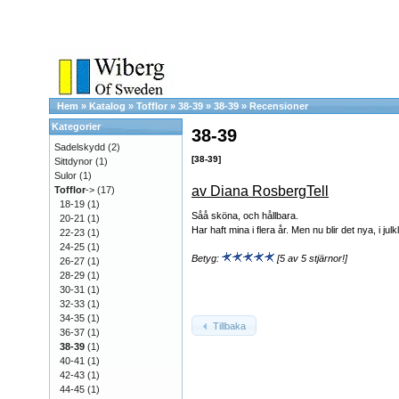
Hem
»
Katalog
»
Tofflor
»
38-39
»
38-39
»
Recensioner
Kategorier
38-39
Sadelskydd
(2)
[38-39]
Sittdynor
(1)
Sulor
(1)
av Diana RosbergTell
Tofflor
->
(17)
18-19
(1)
Såå sköna, och hållbara.
20-21
(1)
Har haft mina i flera år. Men nu blir det nya, i julk
22-23
(1)
24-25
(1)
Betyg:
[5 av 5 stjärnor!]
26-27
(1)
28-29
(1)
30-31
(1)
32-33
(1)
34-35
(1)
Tillbaka
36-37
(1)
38-39
(1)
40-41
(1)
42-43
(1)
44-45
(1)