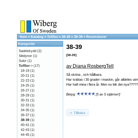
Hem
»
Katalog
»
Tofflor
»
38-39
»
38-39
»
Recensioner
Kategorier
38-39
Sadelskydd
(2)
[38-39]
Sittdynor
(1)
Sulor
(1)
av Diana RosbergTell
Tofflor
->
(17)
18-19
(1)
Så sköna , och hållbara.
20-21
(1)
Har tvättas i 30 grader i maskin, går alldeles utm
22-23
(1)
Har haft mina i flera år. Men nu blir det nya???
24-25
(1)
26-27
(1)
Betyg:
[5 av 5 stjärnor!]
28-29
(1)
30-31
(1)
32-33
(1)
34-35
(1)
Tillbaka
36-37
(1)
38-39
(1)
40-41
(1)
42-43
(1)
44-45
(1)