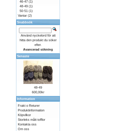
46-47
(1)
48-49
(1)
50-51
(1)
Vantar
(2)
Snabbsök
Använd nyckelord för att
hitta den produkt du söker
efter.
Avancerad sökning
Senaste
48-49
600,00kr
Information
Frakt o Returer
Produktinformation
Köpvilkor
Storleks mått tofflor
Kontakta oss
Om oss