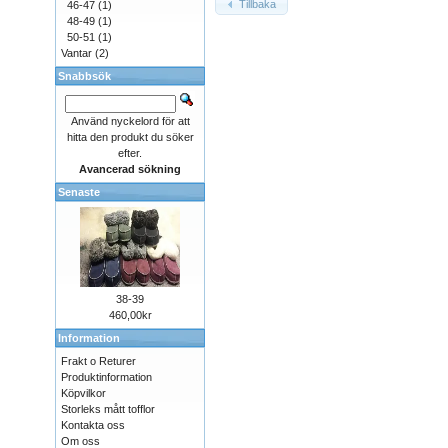
Tillbaka
46-47
(1)
48-49
(1)
50-51
(1)
Vantar
(2)
Snabbsök
Använd nyckelord för att
hitta den produkt du söker
efter.
Avancerad sökning
Senaste
38-39
460,00kr
Information
Frakt o Returer
Produktinformation
Köpvilkor
Storleks mått tofflor
Kontakta oss
Om oss