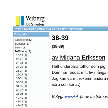
Hem
»
Katalog
»
Tofflor
»
38-39
»
38-39
»
Recensioner
Kategorier
38-39
Sadelskydd
(2)
Sittdynor
(1)
[38-39]
Sulor
(1)
Tofflor
->
(17)
18-19
(1)
av Mirjana Eriksson
20-21
(1)
22-23
(1)
Helt underbara tofflor som jag 
24-25
(1)
26-27
(1)
Dom har räddat mitt liv många 
28-29
(1)
Jag kan varmt rekommendera des
30-31
(1)
32-33
(1)
nära och kära :)
34-35
(1)
36-37
(1)
38-39
(1)
Betyg:
[5 av 5 stjärnor!
40-41
(1)
42-43
(1)
44-45
(1)