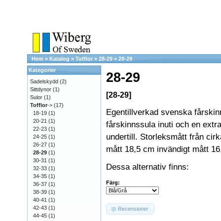
Hem
»
Katalog
»
Tofflor
»
28-29
»
28-29
Kategorier
28-29
Sadelskydd
(2)
Sittdynor
(1)
[28-29]
Sulor
(1)
Tofflor
->
(17)
Egentillverkad svenska fårskin
18-19
(1)
20-21
(1)
fårskinnssula inuti och en extra
22-23
(1)
undertill. Storleksmått från cir
24-25
(1)
26-27
(1)
mått 18,5 cm invändigt mått 16
28-29
(1)
30-31
(1)
Dessa alternativ finns:
32-33
(1)
34-35
(1)
Färg:
36-37
(1)
38-39
(1)
40-41
(1)
42-43
(1)
Recensioner
44-45
(1)