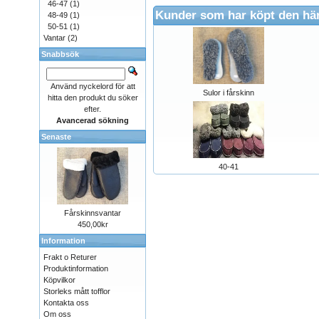
46-47
(1)
Kunder som har köpt den hä
48-49
(1)
50-51
(1)
Vantar
(2)
Snabbsök
Använd nyckelord för att
Sulor i fårskinn
hitta den produkt du söker
efter.
Avancerad sökning
Senaste
40-41
Fårskinnsvantar
450,00kr
Information
Frakt o Returer
Produktinformation
Köpvilkor
Storleks mått tofflor
Kontakta oss
Om oss