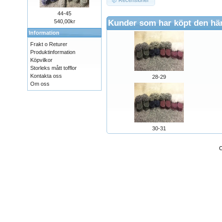
Recensioner
44-45
Kunder som har köpt den hä
540,00kr
Information
Frakt o Returer
Produktinformation
Köpvilkor
Storleks mått tofflor
Kontakta oss
28-29
Om oss
30-31
C