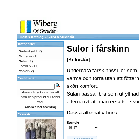
Hem
»
Katalog
»
Sulor
»
Sulor-får
Kategorier
Sulor i fårskinn
Sadelskydd
(2)
Sittdynor
(1)
[Sulor-får]
Sulor
(1)
Tofflor->
(17)
Underbara fårskinnssulor som h
Vantar
(2)
varma och torra utan att fötter
Snabbsök
skön komfort.
Använd nyckelord för att
Sulan passar bra som utfyllnad
hitta den produkt du söker
alternativt att man ersätter sko
efter.
Avancerad sökning
Dessa alternativ finns:
Senaste
Storlek: