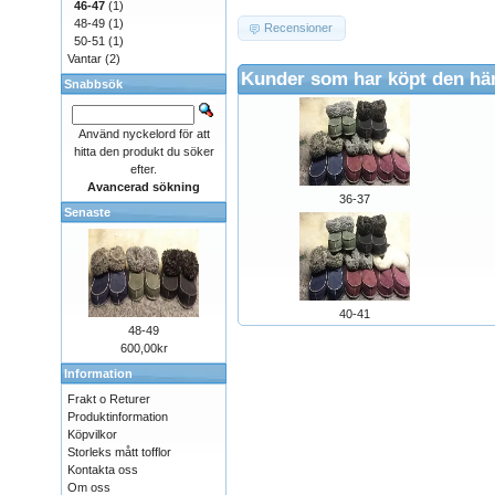
46-47
(1)
48-49
(1)
Recensioner
50-51
(1)
Vantar
(2)
Kunder som har köpt den hä
Snabbsök
Använd nyckelord för att
hitta den produkt du söker
efter.
Avancerad sökning
36-37
Senaste
40-41
48-49
600,00kr
Information
Frakt o Returer
Produktinformation
Köpvilkor
Storleks mått tofflor
Kontakta oss
Om oss