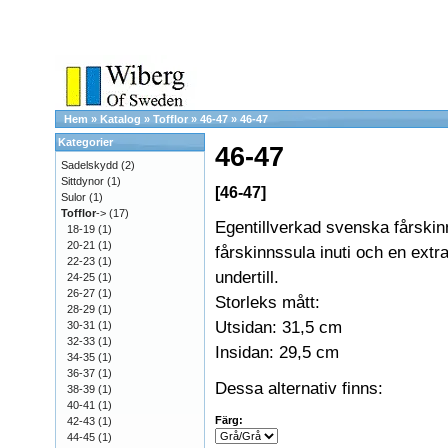
Hem
»
Katalog
»
Tofflor
»
46-47
»
46-47
Kategorier
46-47
Sadelskydd
(2)
Sittdynor
(1)
[46-47]
Sulor
(1)
Tofflor
->
(17)
Egentillverkad svenska fårskin
18-19
(1)
20-21
(1)
fårskinnssula inuti och en extra
22-23
(1)
undertill.
24-25
(1)
26-27
(1)
Storleks mått:
28-29
(1)
Utsidan: 31,5 cm
30-31
(1)
32-33
(1)
Insidan: 29,5 cm
34-35
(1)
36-37
(1)
Dessa alternativ finns:
38-39
(1)
40-41
(1)
Färg:
42-43
(1)
44-45
(1)