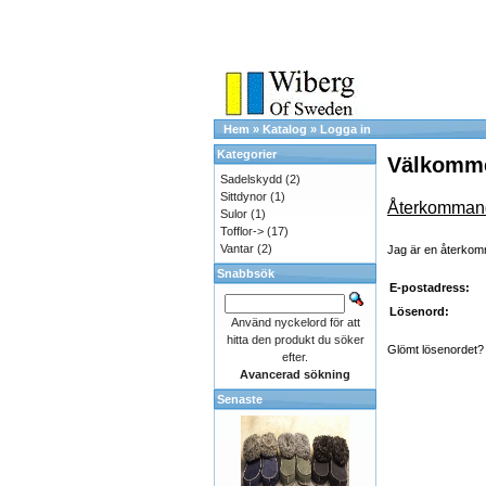
Hem
»
Katalog
»
Logga in
Kategorier
Välkommen
Sadelskydd
(2)
Sittdynor
(1)
Återkomman
Sulor
(1)
Tofflor->
(17)
Vantar
(2)
Jag är en återko
Snabbsök
E-postadress:
Lösenord:
Använd nyckelord för att
hitta den produkt du söker
Glömt lösenordet? 
efter.
Avancerad sökning
Senaste