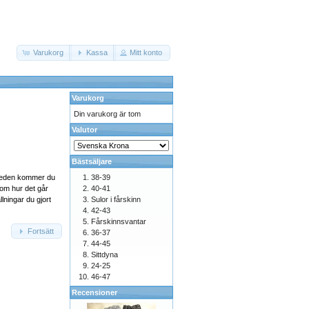
Varukorg
Kassa
Mitt konto
Varukorg
Din varukorg är tom
Valutor
Bästsäljare
weden kommer du
38-39
om hur det går
40-41
llningar du gjort
Sulor i fårskinn
42-43
Fårskinnsvantar
Fortsätt
36-37
44-45
Sittdyna
24-25
46-47
Recensioner