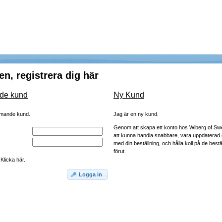
, registrera dig här
de kund
Ny Kund
mmande kund.
Jag är en ny kund.
Genom att skapa ett konto hos Wiberg of S
att kunna handla snabbare, vara uppdaterad 
med din beställning, och hålla koll på de bestä
förut.
Klicka här.
Logga in