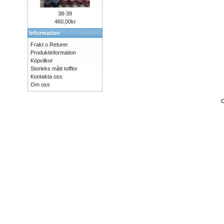
38-39
460,00kr
Information
Frakt o Returer
Produktinformation
Köpvilkor
Storleks mått tofflor
Kontakta oss
Om oss
C