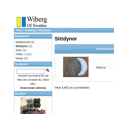
Hem
»
Katalog
»
Sittdynor
Kategorier
Sittdynor
Sadelskydd
(2)
Sittdynor
(1)
Produktnamn
Sulor
(1)
Tofflor->
(17)
Vantar
(2)
Snabbsök
Sittdyna
Använd nyckelord för att
hitta den produkt du söker
efter.
Visar
1
till
1
(av
1
produkter)
Avancerad sökning
Senaste