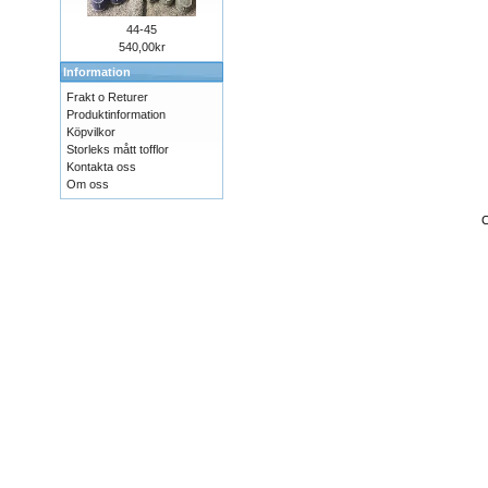
44-45
540,00kr
Information
Frakt o Returer
Produktinformation
Köpvilkor
Storleks mått tofflor
Kontakta oss
Om oss
C