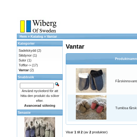
Hem
»
Katalog
»
Vantar
Kategorier
Vantar
Sadelskydd
(2)
Sittdynor
(1)
Produktnamn
Sulor
(1)
Tofflor->
(17)
Vantar
(2)
Snabbsök
Fårskinnsvant
Använd nyckelord för att
hitta den produkt du söker
efter.
Avancerad sökning
Tumlösa fårsk
Senaste
Visar
1
till
2
(av
2
produkter)