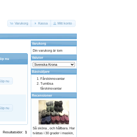
Varukorg
Kassa
Mitt konto
Varukorg
Din varukorg är tom
Valutor
öp nu
Bästsäljare
Fårskinnsvantar
Köp nu
Tumlösa
fårskinsvantar
Recensioner
Köp nu
Så sköna , och hållbara. Har
Resultatsidor:
1
tvättas i 30 grader i maskin,