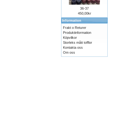
36-37
450,00kr
Information
Frakt o Returer
Produktinformation
Köpvilkor
Storleks mått tofflor
Kontakta oss
Om oss