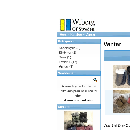
Hem
»
Katalog
»
Vantar
Kategorier
Vantar
Sadelskydd
(2)
Sittdynor
(1)
Sulor
(1)
Tofflor->
(17)
Vantar
(2)
Snabbsök
Använd nyckelord för att
hitta den produkt du söker
efter.
Avancerad sökning
Senaste
Visar
1
till
2
(av
2
p