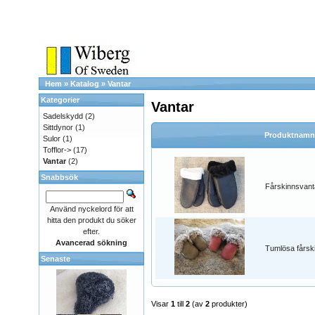
Hem
»
Katalog
»
Vantar
Kategorier
Vantar
Sadelskydd
(2)
Sittdynor
(1)
Produktnamn
Sulor
(1)
Tofflor->
(17)
Vantar
(2)
Snabbsök
Fårskinnsvant
Använd nyckelord för att
hitta den produkt du söker
efter.
Avancerad sökning
Tumlösa fårsk
Senaste
Visar
1
till
2
(av
2
produkter)