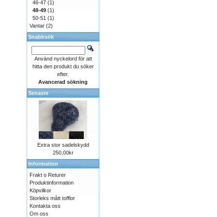
46-47
(1)
48-49
(1)
50-51
(1)
Vantar
(2)
Snabbsök
Använd nyckelord för att
hitta den produkt du söker
efter.
Avancerad sökning
Senaste
Extra stor sadelskydd
250,00kr
Information
Frakt o Returer
Produktinformation
Köpvilkor
Storleks mått tofflor
Kontakta oss
Om oss