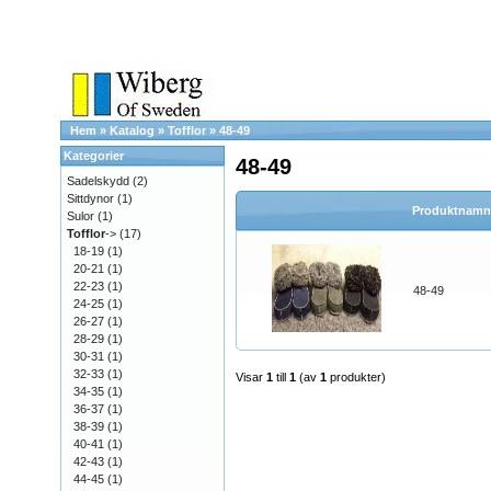
Hem
»
Katalog
»
Tofflor
»
48-49
Kategorier
48-49
Sadelskydd
(2)
Sittdynor
(1)
Produktnamn
Sulor
(1)
Tofflor
->
(17)
18-19
(1)
20-21
(1)
22-23
(1)
48-49
24-25
(1)
26-27
(1)
28-29
(1)
30-31
(1)
32-33
(1)
Visar
1
till
1
(av
1
produkter)
34-35
(1)
36-37
(1)
38-39
(1)
40-41
(1)
42-43
(1)
44-45
(1)