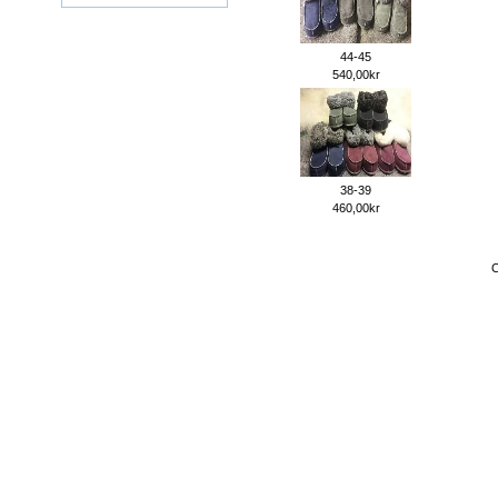
44-45
540,00kr
38-39
460,00kr
C