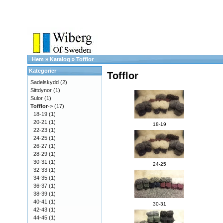
Hem
»
Katalog
»
Tofflor
Kategorier
Tofflor
Sadelskydd
(2)
Sittdynor
(1)
Sulor
(1)
Tofflor
->
(17)
18-19
(1)
20-21
(1)
18-19
22-23
(1)
24-25
(1)
26-27
(1)
28-29
(1)
30-31
(1)
24-25
32-33
(1)
34-35
(1)
36-37
(1)
38-39
(1)
40-41
(1)
30-31
42-43
(1)
44-45
(1)