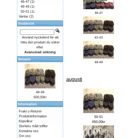
46-47
(1)
48-49
(1)
50-51
(1)
36-37
Vantar
(2)
Snabbsök
Använd nyckelord för att
42-43
hitta den produkt du söker
efter.
Avancerad sökning
Senaste
48-49
augusti
48-49
600,00kr
Information
Frakt o Returer
Produktinformation
50-51
Köpvilkor
650,00kr
Storleks mått tofflor
Kontakta oss
Om oss