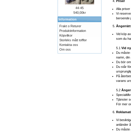
Priser
44-45
Alla prise
540,00kr
Vi reserver
beroende på
Information
Frakt o Returer
Ångerrätt
Produktinformation
Vid köp av
Köpvilkor
som du har
Storleks mått tofflor
Kontakta oss
5.1
Vid ny
Om oss
Du måste m
namn, din 
Du bör ome
Du står fö
ursprungli
På återbet
varans urs
5.2
Ångerr
Specialtil
Tjänster so
För mer om
Reklamat
Vi besikti
anländer å
Du måste a