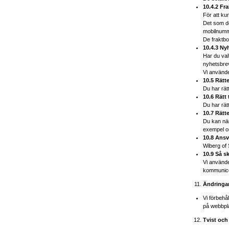
10.4.2 Fr
För att ku
Det som de
mobilnumme
De fraktbo
10.4.3 Ny
Har du val
nyhetsbrev
Vi använde
10.5 Rätte
Du har rätt
10.6 Rätt t
Du har rätt
10.7 Rätt
Du kan när 
exempel om
10.8 Ansv
Wiberg of 
10.9 Så s
Vi använde
kommunicer
Ändringar
Vi förbehå
på webbpla
Tvist och