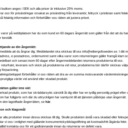
r i butiken anges i SEK och alla priser är inklusive 25% moms.
ar oss för prisändringar orsakat av prisändring från leverantör, feltryck i prislistan samt felakt
 felaktig information och förbehåller oss rätten att justera priset.
 varor på webbplatsen har du som kund en 60 dagars ångerrätt som gäller från det att du har
 beställt.
ttjande av din ångerrätt:
eddela att du ångrar dig. Meddelandet ska skickas till oss info@wibergofsweden.se. I ditt m
adress, e-postadress, ordernumret samt vilka varor som returneringen gäller framgå klart och
delbart och senast inom 60 dagar efter ångermeddelandet returnera produkterna till oss.
r returfrakt, leverans och skick på produkterna vid retur, produkterna bör därför skickas väl
g förpackning.
alningsbeloppet förbehåller vi oss rätten att dra av en summa motsvarande värdeminskninge
prungliga värde vid använd eller skadad produkt.
ätten gäller inte vid:
lverkad produkt, som har skräddarsytts särskilt åt dig eller har en tydlig personlig prägel efter
m har fullgjorts och där du uttryckligen har samtyckt till att tjänsten påbörjas utan ångerrätt.
 den lagstiftade ångerrätten, se
här
.
ion och klagomål
gar alla produkter innan dessa skickas till dig. Skulle produkten ändå vara skadad eller felexp
tar vi oss i enlighet med gällande konsumentskyddslagstiftning att kostnadsfritt åtgärda felet.
lltid kontakta oss för ett godkännande innan du returnerar en defekt vara.