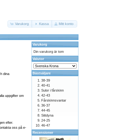
Varukorg
Kassa
Mitt konto
Varukorg
Din varukorg är tom
Valutor
Bästsäljare
ch dina
38-39
40-41
Sulor i fårskinn
42-43
alla uppgifter om
Fårskinnsvantar
36-37
44-45
Sittdyna
24-25
en efter.
46-47
kontakta oss på e-
Recensioner