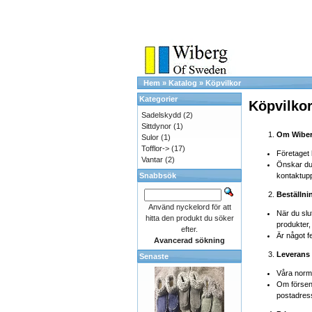
Hem
»
Katalog
»
Köpvilkor
Kategorier
Köpvilko
Sadelskydd
(2)
Sittdynor
(1)
Om Wiber
Sulor
(1)
Tofflor->
(17)
Företaget 
Vantar
(2)
Önskar du 
Snabbsök
kontaktupp
Beställni
Använd nyckelord för att
När du slut
hitta den produkt du söker
produkter,
efter.
Är något f
Avancerad sökning
Leverans
Senaste
Våra norma
Om förseni
postadres