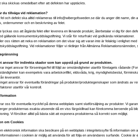
 ska skickas omedelbart efter att defekten har upptäckts.
r du tillväga vid reklamation?
 fel och defekt ska alltid reklameras till info@wibergofsweden.se där du anger ditt namn, din 
, ordernummer och en beskrivning av felet.
e lyckas oss att åtgärda felet eller leverera en liknande produkt, återbetalar vi dig för den def
ed gällande konsumentskyddslagstiftning. Vi står för returfrakt vid godkända reklamationer.
ler oss rätten att neka en reklamation om det visar sig att varan inte är felaktig i enlighet med
kyddslagstiftning. Vid reklamationer följer vi riktlinjer från Allmänna Reklamationsnämnden, 
egränsning
get ansvar för indirekta skador som kan uppstå på grund av produkten.
rar inget ansvar för förseningar/fel till följd av omständigheter utanför företagets rådande (Fo
ändigheter kan exempelvis vara arbetskonflikt, eldsvåda, krig, myndighetsbeslut, förminskad
rån leverantör.
 inget ansvar för eventuella förändringar på produkter/produktegenskaper som ändrats av re
faktorer utanför vår kontroll.
nformation
rar oss för eventuella tryckfel på denna webbplats samt slutförsäljning av produkter. Vi garant
terger produkternas exakta utseende då en viss färgskillnad kan förekomma beroende på bild
sning. Vi försöker alltid på bästa sätt att exponera produkterna så korrekt som möjligt.
ion om Cookies
 om elektronisk information ska besökare på en webbplats i integritetssyfte få information om a
nformationen i cookien är möjlig att använda för att följa en användares surfande. Cookie är en