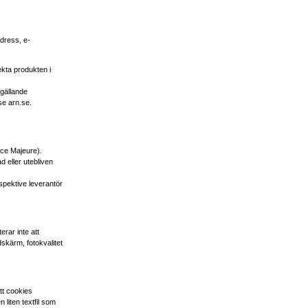
adress, e-
ekta produkten i
 gällande
se arn.se.
rce Majeure).
 eller utebliven
spektive leverantör
erar inte att
skärm, fotokvalitet
tt cookies
 liten textfil som