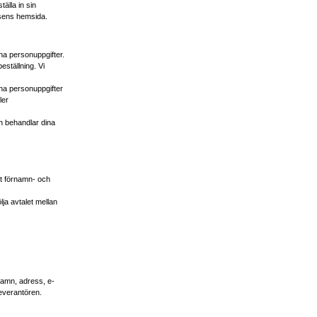
tälla in sin
lsens hemsida.
a personuppgifter.
eställning. Vi
na personuppgifter
ler
 behandlar dina
itt förnamn- och
lja avtalet mellan
namn, adress, e-
everantören.