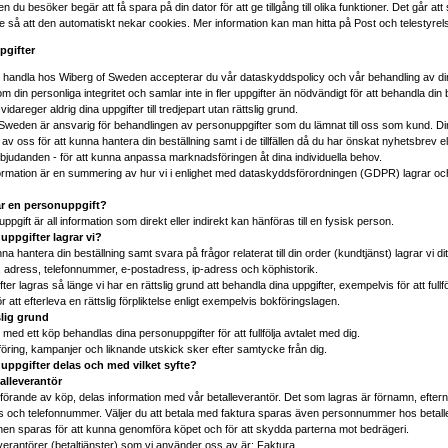
 du besöker begär att få spara på din dator för att ge tillgång till olika funktioner. Det går att s
 så att den automatiskt nekar cookies. Mer information kan man hitta på Post och telestyre
pgifter
handla hos Wiberg of Sweden accepterar du vår dataskyddspolicy och vår behandling av din
m din personliga integritet och samlar inte in fler uppgifter än nödvändigt för att behandla din b
r vidareger aldrig dina uppgifter till tredjepart utan rättslig grund.
Sweden är ansvarig för behandlingen av personuppgifter som du lämnat till oss som kund. Di
av oss för att kunna hantera din beställning samt i de tillfällen då du har önskat nyhetsbrev el
judanden - för att kunna anpassa marknadsföringen åt dina individuella behov.
rmation är en summering av hur vi i enlighet med
dataskyddsförordningen
(GDPR) lagrar och
är en personuppgift?
pgift är all information som direkt eller indirekt kan hänföras till en fysisk person.
 uppgifter lagrar vi?
na hantera din beställning samt svara på frågor relaterat till din order (kundtjänst) lagrar vi d
 adress, telefonnummer, e-postadress, ip-adress och köphistorik.
ter lagras så länge vi har en rättslig grund att behandla dina uppgifter, exempelvis för att fullfö
ör att efterleva en rättslig förpliktelse enligt exempelvis bokföringslagen.
slig grund
med ett köp behandlas dina personuppgifter för att fullfölja avtalet med dig.
ring, kampanjer och liknande utskick sker efter samtycke från dig.
a uppgifter delas och med vilket syfte?
talleverantör
örande av köp, delas information med vår betalleverantör. Det som lagras är förnamn, efter
 och telefonnummer. Väljer du att betala med faktura sparas även personnummer hos betall
nen sparas för att kunna genomföra köpet och för att skydda parterna mot bedrägeri.
verantörer (betaltjänster) som vi använder oss av är: Faktura.