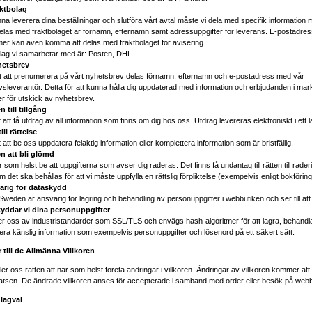
aktbolag
nna leverera dina beställningar och slutföra vårt avtal måste vi dela med specifik information 
las med fraktbolaget är förnamn, efternamn samt adressuppgifter för leverans. E-postadress
r kan även komma att delas med fraktbolaget för avisering.
lag vi samarbetar med är: Posten, DHL.
hetsbrev
t att prenumerera på vårt nyhetsbrev delas förnamn, efternamn och e-postadress med vår
sleverantör. Detta för att kunna hålla dig uppdaterad med information och erbjudanden i mar
r för utskick av nyhetsbrev.
n till tillgång
 att få utdrag av all information som finns om dig hos oss. Utdrag levereras elektroniskt i ett 
ill rättelse
 att be oss uppdatera felaktig information eller komplettera information som är bristfällig.
en att bli glömd
som helst be att uppgifterna som avser dig raderas. Det finns få undantag till rätten till raderi
 det ska behållas för att vi måste uppfylla en rättslig förpliktelse (exempelvis enligt bokförin
arig för dataskydd
Sweden är ansvarig för lagring och behandling av personuppgifter i webbutiken och ser till att r
kyddar vi dina personuppgifter
r oss av industristandarder som SSL/TLS och envägs hash-algoritmer för att lagra, behandl
a känslig information som exempelvis personuppgifter och lösenord på ett säkert sätt.
 till de Allmänna Villkoren
ller oss rätten att när som helst företa ändringar i villkoren. Ändringar av villkoren kommer att
tsen. De ändrade villkoren anses för accepterade i samband med order eller besök på webb
 lagval