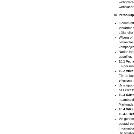
webbplatsen
webbläsare
Personup
Genom att 
Vi värnar o
säljer elle
Wiberg of 
behandlas 
kampanjerb
Nedan info
uppgifter.
10.1 Vad 
En personup
10.2 Vilka
För att kun
efternamn,
Dina uppgif
oss eller f
10.3 Rätt
I samband 
Marknadsfö
10.4 Vilk
10.4.1 Be
Vid genomf
postadress
Informatio
De betalle