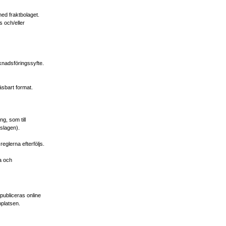
med fraktbolaget.
 och/eller
knadsföringssyfte.
läsbart format.
ng, som till
gslagen).
eglerna efterföljs.
a och
 publiceras online
platsen.