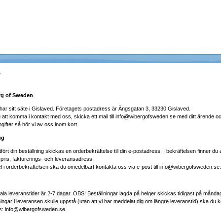
r
g of Sweden
har sitt säte i Gislaved. Företagets postadress är Ängsgatan 3, 33230 Gislaved.
att komma i kontakt med oss, skicka ett mail till info@wibergofsweden.se med ditt ärende o
gifter så hör vi av oss inom kort.
ng
fört din beställning skickas en orderbekräftelse till din e-postadress. I bekräftelsen finner du 
 pris, fakturerings- och leveransadress.
el i orderbekräftelsen ska du omedelbart kontakta oss via e-post till info@wibergofsweden.se.
la leveranstider är 2-7 dagar. OBS! Beställningar lagda på helger skickas tidigast på måndag
ngar i leveransen skulle uppstå (utan att vi har meddelat dig om längre leveranstid) ska du 
s: info@wibergofsweden.se.