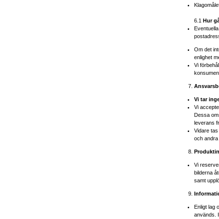
Klagomålet
6.1
Hur gå
Eventuella
postadress
Om det int
enlighet m
Vi förbehål
konsuments
Ansvarsb
Vi tar in
Vi accepte
Dessa omst
leverans f
Vidare tas
och andra 
Produkti
Vi reserve
bilderna å
samt upplö
Informat
Enligt lag
används. I