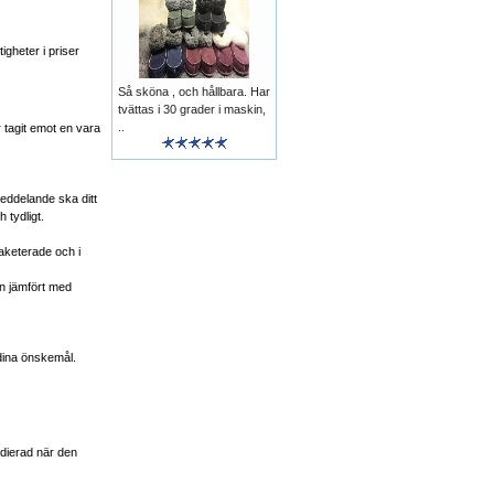
igheter i priser
Så sköna , och hållbara. Har
tvättas i 30 grader i maskin,
..
 tagit emot en vara
eddelande ska ditt
 tydligt.
paketerade och i
n jämfört med
 dina önskemål.
edierad när den