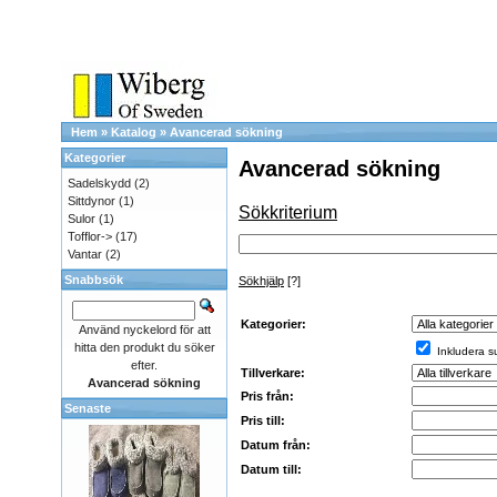
Hem
»
Katalog
»
Avancerad sökning
Kategorier
Avancerad sökning
Sadelskydd
(2)
Sittdynor
(1)
Sökkriterium
Sulor
(1)
Tofflor->
(17)
Vantar
(2)
Snabbsök
Sökhjälp
[?]
Kategorier:
Använd nyckelord för att
hitta den produkt du söker
Inkludera s
efter.
Tillverkare:
Avancerad sökning
Pris från:
Senaste
Pris till:
Datum från:
Datum till: