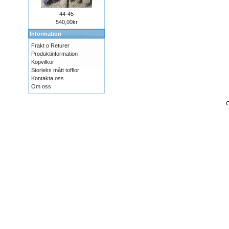
44-45
540,00kr
Information
Frakt o Returer
Produktinformation
Köpvilkor
Storleks mått tofflor
Kontakta oss
Om oss
C